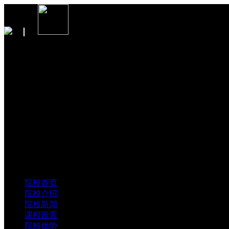
新加坡莎瑞管理学院
SHRM College
留学咨询热线
400-996-0065
院校首页
院校介绍
院校新闻
课程设置
院校优势